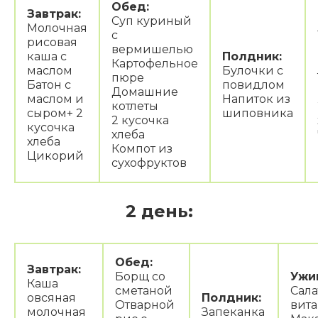
Обед:
Завтрак:
Суп куриный
Молочная
с
рисовая
вермишелью
каша с
Полдник:
Картофельное
маслом
Булочки с
пюре
Батон с
повидлом
Домашние
маслом и
Напиток из
котлеты
сыром+ 2
шиповника
2 кусочка
кусочка
хлеба
хлеба
Компот из
Цикорий
сухофруктов
2 день:
Обед:
Завтрак:
Борщ со
Ужи
Каша
сметаной
Сала
овсяная
Полдник:
Отварной
вит
молочная
Запеканка