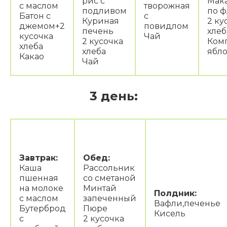
рис с
Мак
с маслом
творожная
подливом
по ф
Батон с
с
Куриная
2 ку
джемом+2
повидлом
печень
хлеб
кусочка
Чай
2 кусочка
Комп
хлеба
хлеба
ябл
Какао
Чай
3 день:
Завтрак:
Обед:
Каша
Рассольник
пшенная
со сметаной
на молоке
Минтай
Полдник:
с маслом
запеченный
Вафли,печенье
Бутерброд
Пюре
Кисель
с
2 кусочка